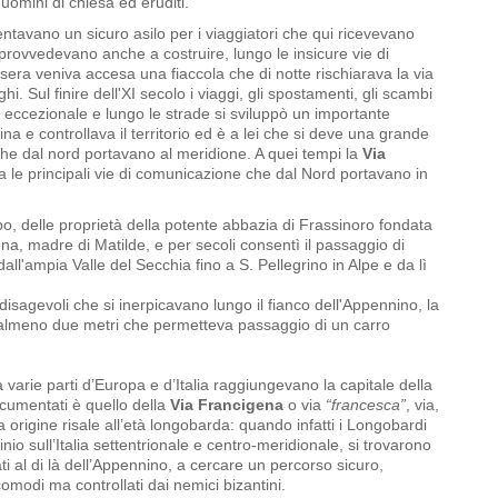
 uomini di chiesa ed eruditi.
tavano un sicuro asilo per i viaggiatori che qui ricevevano
 provvedevano anche a costruire, lungo le insicure vie di
 sera veniva accesa una fiaccola che di notte rischiarava la via
i. Sul finire dell'XI secolo i viaggi, gli spostamenti, gli scambi
 eccezionale e lungo le strade si sviluppò un importante
ina e controllava il territorio ed è a lei che si deve una grande
che dal nord portavano al meridione. A quei tempi la
Via
a le principali vie di comunicazione che dal Nord portavano in
o, delle proprietà della potente abbazia di Frassinoro fondata
na, madre di Matilde, e per secoli consentì il passaggio di
 dall'ampia Valle del Secchia fino a S. Pellegrino in Alpe e da lì
 disagevoli che si inerpicavano lungo il fianco dell'Appennino, la
 almeno due metri che permetteva passaggio di un carro
varie parti d’Europa e d’Italia raggiungevano la capitale della
ocumentati è quello della
Via Francigena
o via
“francesca”
, via,
 origine risale all’età longobarda: quando infatti i Longobardi
inio sull’Italia settentrionale e centro-meridionale, si trovarono
ati al di là dell’Appennino, a cercare un percorso sicuro,
comodi ma controllati dai nemici bizantini.