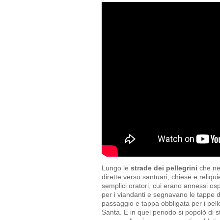
Lungo le
strade dei pellegrini
che ne
dirette verso santuari, chiese e reliqui
semplici oratori, cui erano annessi osp
per i viandanti e segnavano le tappe 
passaggio e tappa obbligata per i pell
Santa. E in quel periodo si popolò di 