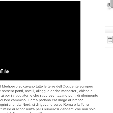
l Medioevo solcavano tutte le terre dell'Occidente europeo
e sorsero ponti, ostelli, alloggi e anche monasteri, chiese e
izi per i viaggiatori e che rappresentavano punti di riferimento
del loro cammino. L'area padana era luogo di intenso
egrini che, dal Nord, si dirigevano verso Roma e la Terra
strutture di accoglienza per i numerosi viandanti che non solo