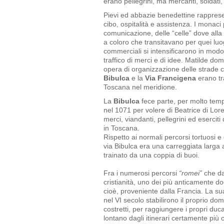
erano pellegrini, ma mercanti, soldati,
Pievi ed abbazie benedettine rappresen
cibo, ospitalità e assistenza. I monaci
comunicazione, delle “celle” dove alla
a coloro che transitavano per quei luogh
commerciali si intensificarono in modo
traffico di merci e di idee. Matilde dom
opera di organizzazione delle strade 
Bibulca
e la
Via Francigena
erano tr
Toscana nel meridione.
La
Bibulca
fece parte, per molto temp
nel 1071 per volere di Beatrice di Lore
merci, viandanti, pellegrini ed eserciti
in Toscana.
Rispetto ai normali percorsi tortuosi e
via Bibulca era una carreggiata larga
trainato da una coppia di buoi.
Fra i numerosi percorsi
“romei”
che da 
cristianità, uno dei più anticamente d
cioè, proveniente dalla Francia. La sua
nel VI secolo stabilirono il proprio dom
costretti, per raggiungere i propri duc
lontano dagli itinerari certamente più 