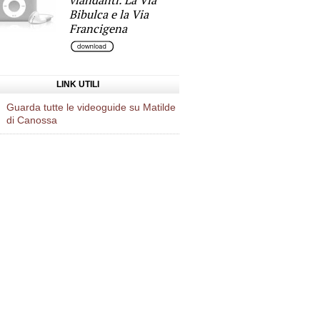
viandanti. La Via
Bibulca e la Via
Francigena
LINK UTILI
Guarda tutte le videoguide su Matilde
di Canossa