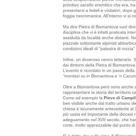
primitivo sacello eremitico che era, ha
presentarsi a fedeli e visitatori, dopo gl
foggia neoromanica. All'interno vi si c
Ma dire Pietra di Bismantova vuol dir
disciplina che vi è infatti praticata i
assiduità da località anche distanti. No
piazzale sottostante alpinisti abbarbic
condizioni ideali di “palestra di rocc
Infine, un doveroso cenno letterario. S
dai dintorni della Pietra di Bismantov
L’evento è ricordato in un passo della
“montasi su in Bismantova e ‘n Cacume
Oltre a Bismantova però sono anche al
rappresentare la storia del territorio 
Come ad esempio la
Pieve di Campil
ben visibile anche dal tratto urbano de
chiesa è sicuramente antecedente al X
più vasta ed importante della diocesi 
adeguamento nel XVII secolo, che hanno
corte, molto apprezzabile dal punto di 