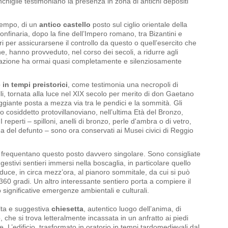
nchiglie testimoniano la presenza in zona di antichi depositi
 tempo, di un
antico castello
posto sul ciglio orientale della
onfinaria, dopo la fine dell’Impero romano, tra Bizantini e
ri per assicurarsene il controllo da questo o quell’esercito che
, hanno provveduto, nel corso dei secoli, a ridurre agli
etazione ha ormai quasi completamente e silenziosamente
 in tempi preistorici
, come testimonia una necropoli di
li, tornata alla luce nel XIX secolo per merito di don Gaetano
ggiante posta a mezza via tra le pendici e la sommità. Gli
do cosiddetto protovillanoviano, nell’ultima Età del Bronzo,
 I reperti – spilloni, anelli di bronzo, perle d'ambra o di vetro,
iana del defunto – sono ora conservati ai Musei civici di Reggio
 frequentano questo posto davvero singolare. Sono consigliate
estivi sentieri immersi nella boscaglia, in particolare quello
uce, in circa mezz’ora, al pianoro sommitale, da cui si può
 gradi. Un altro interessante sentiero porta a compiere il
 significative emergenze ambientali e culturali.
lta e suggestiva
chiesetta
, autentico luogo dell’anima, di
che si trova letteralmente incassata in un anfratto ai piedi
 L’edificio, trasformato in oratorio in tempi tardomedievali dal