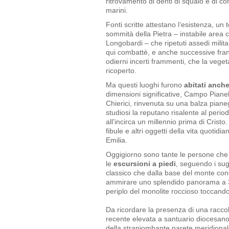
ritrovamento di denti di squalo e di co
marini.
Fonti scritte attestano l’esistenza, un
sommità della Pietra – instabile area c
Longobardi – che ripetuti assedi milita
qui combattè, e anche successive frane
odierni incerti frammenti, che la veg
ricoperto.
Ma questi luoghi furono
abitati anche
dimensioni significative, Campo Pianel
Chierici, rinvenuta su una balza piane
studiosi la reputano risalente al perio
all’incirca un millennio prima di Cristo.
fibule e altri oggetti della vita quotid
Emilia.
Oggigiorno sono tante le persone che
le
escursioni a piedi
, seguendo i sugg
classico che dalla base del monte cond
ammirare uno splendido panorama a 360
periplo del monolite roccioso toccando
Da ricordare la presenza di una racco
recente elevata a santuario diocesano, 
della strapiombante parete meridionale.