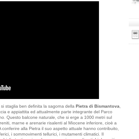
si staglia ben definita la sagoma della
Pietra di Bismantova
,
cia e appiattita ed attualmente parte integrante del Parco
no. Questo balcone naturale, che si erge a 1000 metri sul
reniti, marne e arenarie risalenti al Miocene inferiore, cioè a
 A conferire alla Pietra il suo aspetto attuale hanno contribuito,
rici, i sommovimenti tellurici, i mutamenti climatici. Il