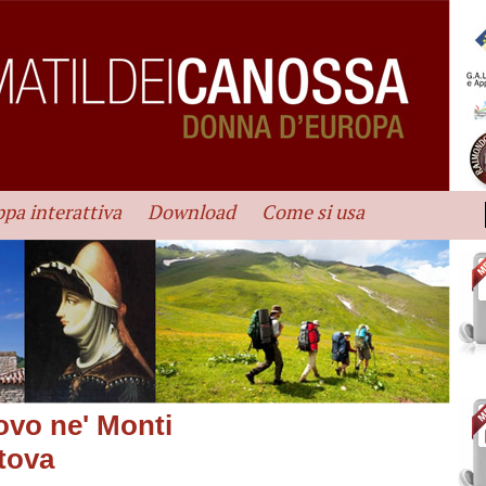
pa interattiva
Download
Come si usa
vo ne' Monti
tova