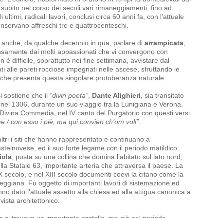
 subito nel corso dei secoli vari rimaneggiamenti, fino ad
i ultimi, radicali lavori, conclusi circa 60 anni fa, con l’attuale
onservano affreschi tre e quattrocenteschi.
e anche, da qualche decennio in qua, parlare di
arrampicata
,
ntensamente dai molti appassionati che vi convergono con
n è difficile, soprattutto nei fine settimana, avvistare dal
ati alle pareti rocciose impegnati nelle ascese, sfruttando le
ia” che presenta questa singolare protuberanza naturale.
i sostiene che il
“divin poeta”
,
Dante Alighieri
, sia transitato
a nel 1306, durante un suo viaggio tra la Lunigiana e Verona.
 Divina Commedia, nel IV canto del Purgatorio con questi versi
 / con esso i piè; ma qui convien ch’om voli”
.
tri i siti che hanno rappresentato e continuano a
castelnovese, ed il suo forte legame con il periodo matildico.
iola
, posta su una collina che domina l’abitato sul lato nord,
lla Statale 63, importante arteria che attraversa il paese. La
 secolo, e nel XIII secolo documenti coevi la citano come la
reggiana. Fu oggetto di importanti lavori di sistemazione ed
 dato l’attuale assetto alla chiesa ed alla attigua canonica a
vista architettonico.