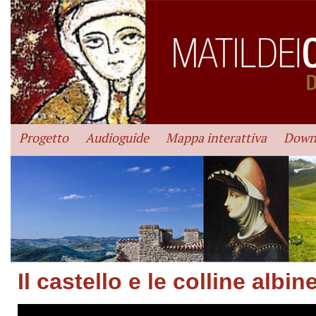
Progetto
Audioguide
Mappa interattiva
Down
Il castello e le colline albin